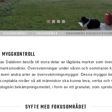
BIOSFÄROMRÅDET
FOKUSOMRÅDEN
FOKUSOMRÅDE BIOLOGISK MYGGK
K MYGGKONTROLL
v Dalälven består till stora delar av låglänta marker som öv
våtmarksinsekter. Översvämningar under våren och sommaren ka
men även andra arter av översvämningsmyggor. Dessa myggor 
 acceptabla nivåer så att människor ska kunna leva, verka och 
logiskt bekämpningsmedel, i form av ett granulat, som sprids 
SYFTE MED FOKUSOMRÅDET