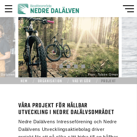
 Dalälven
Foto: Tobbe Öman
HEM
ORGANISATION
VAD VI GÖR
PROJEKT
VÅRA PROJEKT FÖR HÅLLBAR
UTVECKLING I NEDRE DALÄLVSOMRÅDET
Nedre Dalälvens Intresseförening och Nedre
Dalälvens Utvecklingsaktiebolag driver
projekt för att på olika sätt bidra till en hållbar