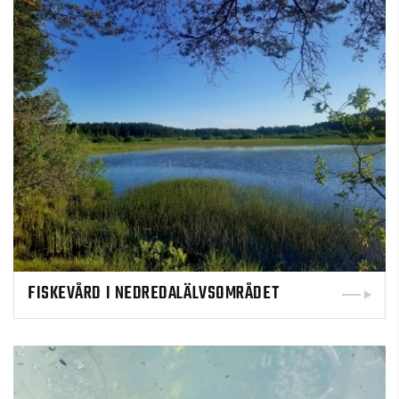
FISKEVÅRD I NEDREDALÄLVSOMRÅDET