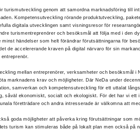
för turismutveckling genom att samordna marknadsföring till in
n. Kompetensutveckling rörande produktutveckling, paketeri
efulla digitala utvecklingen samt visningsresor för researrang
ndre turismentreprenörer och besöksmål att följa med i den d
 minst händelser som helt förändrar förutsättningarna för bes
et de accelererande kraven på digital närvaro för sin markands
n entreprenör.
kling mellan entreprenörer, verksamheter och besöksmål i Ne
möta marknadens krav och möjligheter. Där NeDa under decennier
vation, samverkan och kompetensutveckling för ett uttalat lång
ng, såväl ekonomiskt, socialt och ekologiskt. För det har vi et
nala företträdare och andra intresserade är välkomna att med
så goda möjligheter att påverka kring förutsättningar som möj
ets turism kan stimuleras både på lokalt plan men också på na