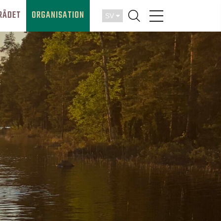
RÅDET
ORGANISATION
SV