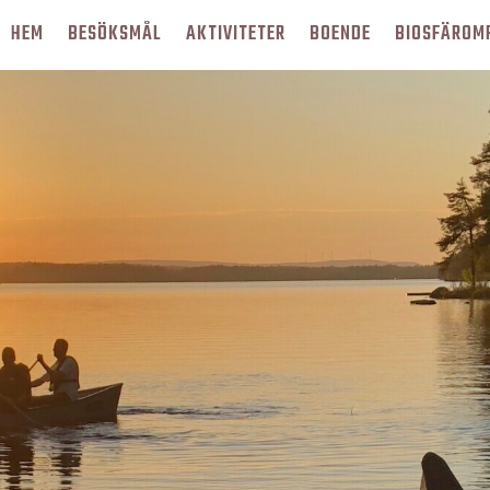
HEM
BESÖKSMÅL
AKTIVITETER
BOENDE
BIOSFÄROM