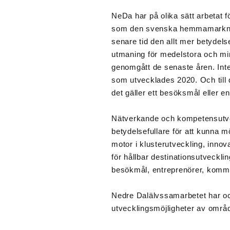
NeDa har på olika sätt arbetat 
som den svenska hemmamarknade
senare tid den allt mer betydels
utmaning för medelstora och mi
genomgått de senaste åren. Inte
som utvecklades 2020. Och till d
det gäller ett besöksmål eller e
Nätverkande och kompetensutvec
betydelsefullare för att kunna 
motor i klusterutveckling, inno
för hållbar destinationsutveckli
besökmål, entreprenörer, kommu
Nedre Dalälvssamarbetet har ock
utvecklingsmöjligheter av områd