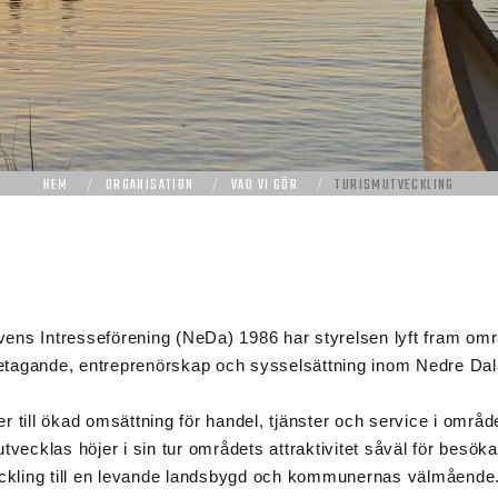
HEM
ORGANISATION
VAD VI GÖR
TURISMUTVECKLING
vens Intresseförening (NeDa) 1986 har styrelsen lyft fram om
företagande, entreprenörskap och sysselsättning inom Nedre Da
r till ökad omsättning för handel, tjänster och service i områ
utvecklas höjer i sin tur områdets attraktivitet såväl för besö
veckling till en levande landsbygd och kommunernas välmående