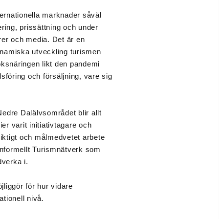
ternationella marknader såväl
ng, prissättning och under
örer och media. Det är en
ynamiska utveckling turismen
öksnäringen likt den pandemi
föring och försäljning, vare sig
dre Dalälvsområdet blir allt
 varit initiativtagare och
siktigt och målmedvetet arbete
t informellt Turismnätverk som
verka i.
liggör för hur vidare
tionell nivå.