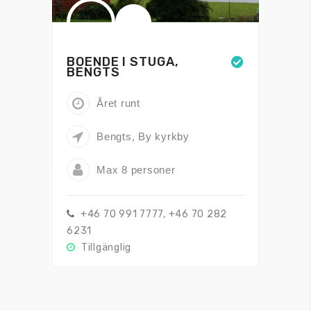
BOENDE I STUGA,
BENGTS
Året runt
Bengts, By kyrkby
Max 8 personer
+46 70 991 7777, +46 70 282
6231
Tillgänglig