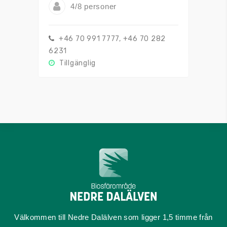
4/8 personer
+46 70 991 7777, +46 70 282
6231
Tillgänglig
Välkommen till Nedre Dalälven som ligger 1,5 timme från