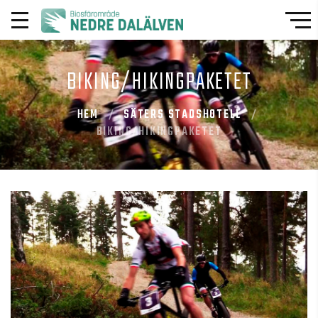
BIKING/HIKINGPAKETET
HEM
SÄTERS STADSHOTELL
BIKING/HIKINGPAKETET