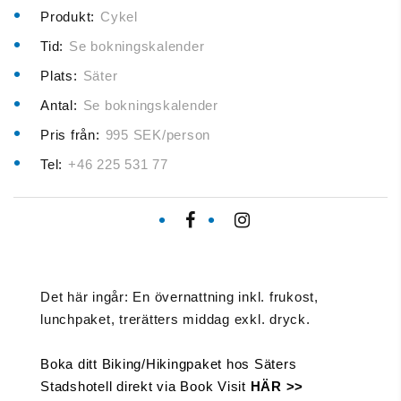
Produkt:
Cykel
Tid:
Se bokningskalender
Plats:
Säter
Antal:
Se bokningskalender
Pris från:
995 SEK/person
Tel:
+46 225 531 77
Det här ingår: En övernattning inkl. frukost,
lunchpaket, trerätters middag exkl. dryck.
Boka ditt Biking/Hikingpaket hos Säters
Stadshotell direkt via Book Visit
HÄR >>