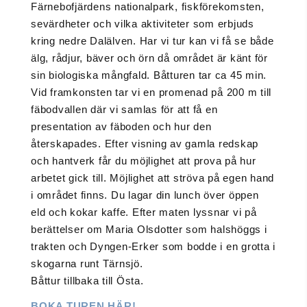
Färnebofjärdens nationalpark, fiskförekomsten,
sevärdheter och vilka aktiviteter som erbjuds
kring nedre Dalälven. Har vi tur kan vi få se både
älg, rådjur, bäver och örn då området är känt för
sin biologiska mångfald. Båtturen tar ca 45 min.
Vid framkonsten tar vi en promenad på 200 m till
fäbodvallen där vi samlas för att få en
presentation av fäboden och hur den
återskapades. Efter visning av gamla redskap
och hantverk får du möjlighet att prova på hur
arbetet gick till. Möjlighet att ströva på egen hand
i området finns. Du lagar din lunch över öppen
eld och kokar kaffe. Efter maten lyssnar vi på
berättelser om Maria Olsdotter som halshöggs i
trakten och Dyngen-Erker som bodde i en grotta i
skogarna runt Tärnsjö.
Båttur tillbaka till Östa.
BOKA TUREN HÄR!