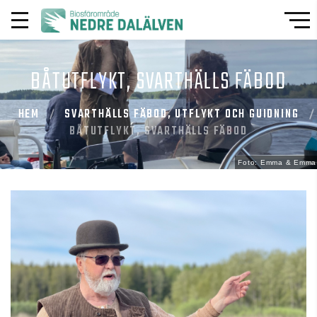
BÅTUTFLYKT, SVARTHÄLLS FÄBOD
HEM
SVARTHÄLLS FÄBOD, UTFLYKT OCH GUIDNING
BÅTUTFLYKT, SVARTHÄLLS FÄBOD
Foto: Emma & Emma