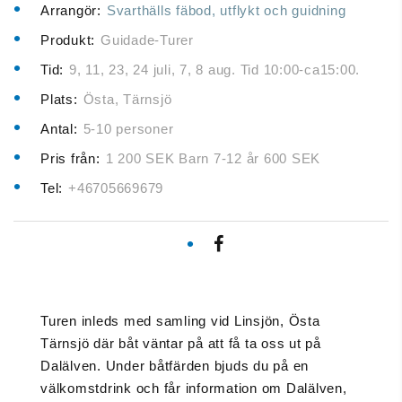
Arrangör:
Svarthälls fäbod, utflykt och guidning
Produkt:
Guidade-Turer
Tid:
9, 11, 23, 24 juli, 7, 8 aug. Tid 10:00-ca15:00.
Plats:
Östa, Tärnsjö
Antal:
5-10 personer
Pris från:
1 200 SEK Barn 7-12 år 600 SEK
Tel:
+46705669679
Turen inleds med samling vid Linsjön, Östa
Tärnsjö där båt väntar på att få ta oss ut på
Dalälven. Under båtfärden bjuds du på en
välkomstdrink och får information om Dalälven,