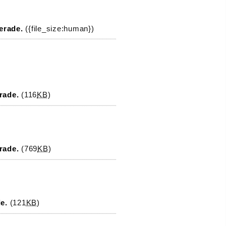
erade.
({file_size:human})
rade.
(116
KB
)
rade.
(769
KB
)
e.
(121
KB
)