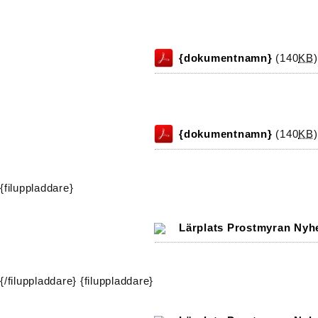
{dokumentnamn}
(140
KB
)
{dokumentnamn}
(140
KB
)
{filuppladdare}
Lärplats Prostmyran Nyhe
{/filuppladdare} {filuppladdare}