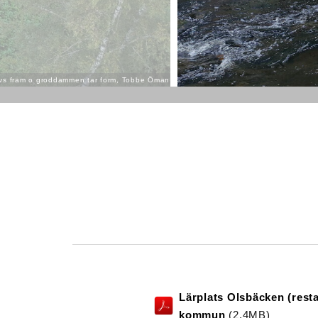
ävs fram o groddammen tar form, Tobbe Öman
Lärplats Olsbäcken (resta
kommun
(2.4
MB
)