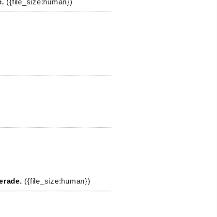
e.
({file_size:human})
erade.
({file_size:human})