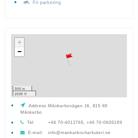
Fri parkering
+
−
500 m
2000 ft
Address:
Månkarbovägen 16, 815 69
Månkarbo
Tel:
+46 70-4012765, +46 70-0605189
E-mail:
info@mankarbocharkuteri.se