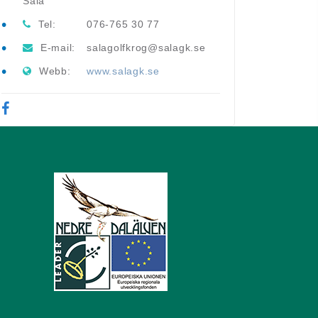
Sala
Tel:
076-765 30 77
E-mail:
salagolfkrog@salagk.se
Webb:
www.salagk.se